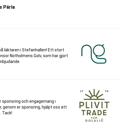
s Pärla
 på läktaren i Stefanhallen! Ett stort
ponsor Notholmens Golv, som har gjort
inbjudande.
 för sponsring och engagemang i
r, genom er sponsring, hjälpt oss att
. Tack!