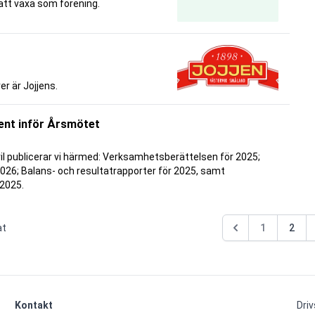
att växa som förening.
r är Jojjens.
ent inför Årsmötet
il publicerar vi härmed: Verksamhetsberättelsen för 2025;
26; Balans- och resultatrapporter för 2025, samt
 2025.
at
1
2
Kontakt
Dri