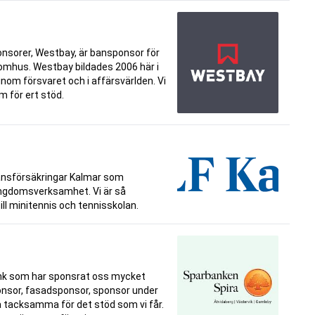
ponsorer, Westbay, är bansponsor för
nomhus. Westbay bildades 2006 här i
inom försvaret och i affärsvärlden. Vi
em för ert stöd.
 Länsförsäkringar Kalmar som
ungdomsverksamhet. Vi är så
ll minitennis och tennisskolan.
ank som har sponsrat oss mycket
onsor, fasadsponsor, sponsor under
å tacksamma för det stöd som vi får.