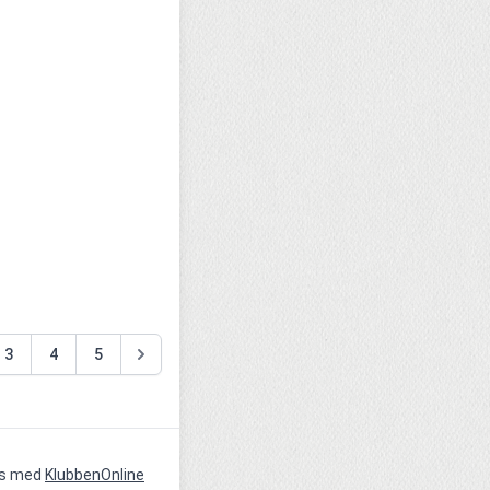
3
4
5
vs med
KlubbenOnline