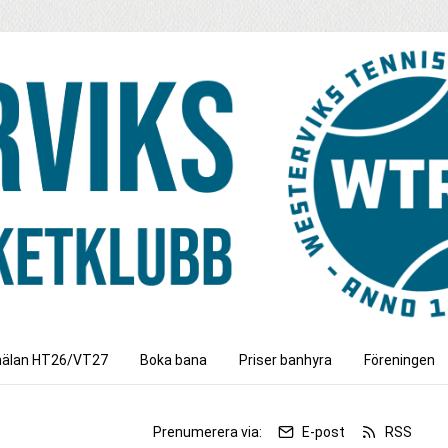
älan HT26/VT27
Boka bana
Priser banhyra
Föreningen
r
Prenumerera via:
E-post
RSS