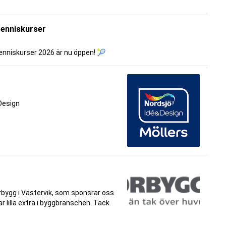
tenniskurser
enniskurser 2026 är nu öppen! 🎾
 Design
bygg i Västervik, som sponsrar oss
r lilla extra i byggbranschen. Tack