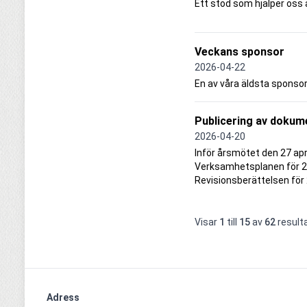
Ett stöd som hjälper oss 
Veckans sponsor
2026-04-22
En av våra äldsta sponsore
Publicering av dokum
2026-04-20
Inför årsmötet den 27 apr
Verksamhetsplanen för 20
Revisionsberättelsen för
Visar
1
till
15
av
62
result
Adress