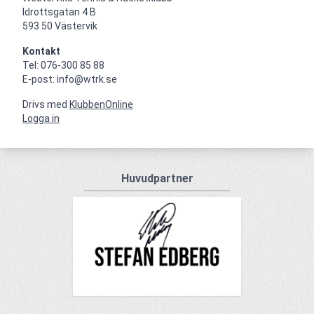
Idrottsgatan 4 B

593 50 Västervik
Kontakt
Tel: 076-300 85 88

E-post: info@wtrk.se
Drivs med
KlubbenOnline
Logga in
Huvudpartner