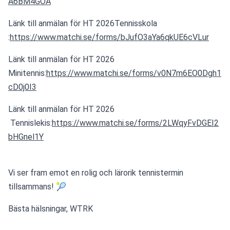
A6BM4GOA
Länk till anmälan för HT 2026Tennisskola 
:
https://www.matchi.se/forms/bJufO3aYa6qkUE6cVLur
Länk till anmälan för HT 2026 
Minitennis:
https://www.matchi.se/forms/v0N7m6EO0Dgh1
cD0j0I3
Länk till anmälan för HT 2026 
 Tennislekis:
https://www.matchi.se/forms/2LWqyFvDGEI2
bHGnel1Y
Vi ser fram emot en rolig och lärorik tennistermin 
tillsammans! 🎾
Bästa hälsningar, WTRK