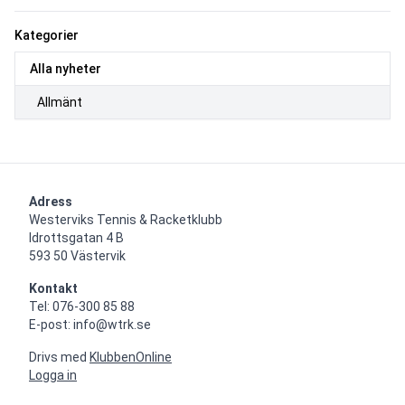
Kategorier
Alla nyheter
Allmänt
Adress
Westerviks Tennis & Racketklubb

Idrottsgatan 4 B

593 50 Västervik
Kontakt
Tel: 076-300 85 88

E-post: info@wtrk.se
Drivs med
KlubbenOnline
Logga in