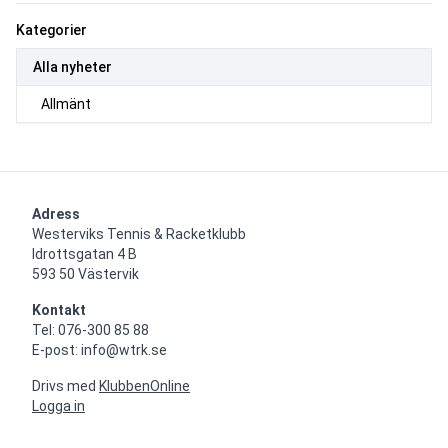
Kategorier
Alla nyheter
Allmänt
Adress
Westerviks Tennis & Racketklubb

Idrottsgatan 4 B

593 50 Västervik
Kontakt
Tel: 076-300 85 88

E-post: info@wtrk.se
Drivs med
KlubbenOnline
Logga in