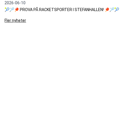
2026-06-10
🎾🏸🏓 PROVA PÅ RACKETSPORTER I STEFANHALLEN! 🏓🏸🎾
Fler nyheter