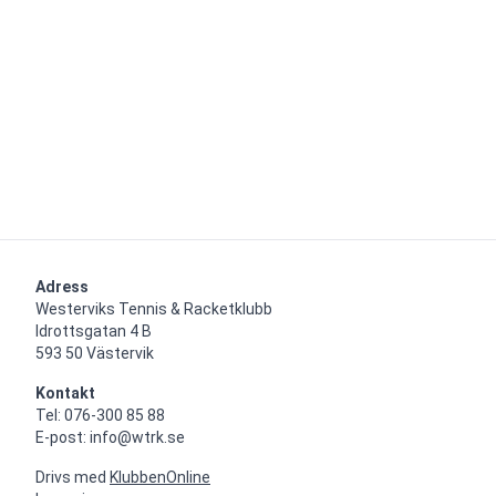
Adress
Westerviks Tennis & Racketklubb

Idrottsgatan 4 B

593 50 Västervik
Kontakt
Tel: 076-300 85 88

E-post: info@wtrk.se
Drivs med
KlubbenOnline